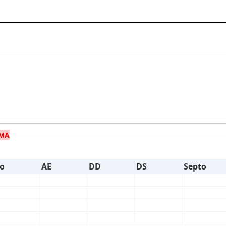
MA
o
AE
DD
DS
Septo