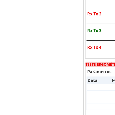
Rx Tx 2
Rx Tx 3
Rx Tx 4
TESTE ERGOMÉT
Parâmetros
Data
F