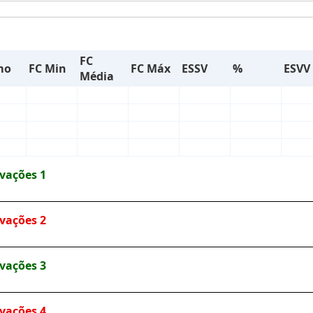
FC
mo
FC Min
FC Máx
ESSV
%
ESVV
Média
vações 1
vações 2
vações 3
vações 4