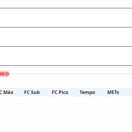
RICO
C Máx
FC Sub
FC Pico
Tempo
METs