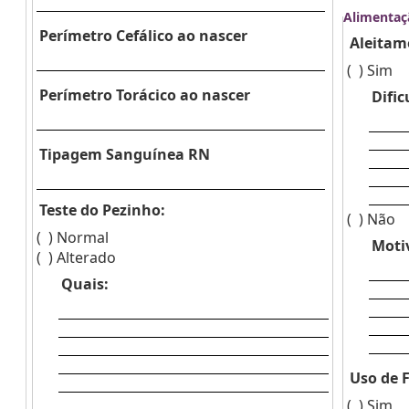
Alimentaç
Perímetro Cefálico ao nascer
Aleitam
( )
Sim
Perímetro Torácico ao nascer
Dific
Tipagem Sanguínea RN
Teste do Pezinho:
( )
Não
( )
Normal
Moti
( )
Alterado
Quais:
Uso de 
( )
Sim