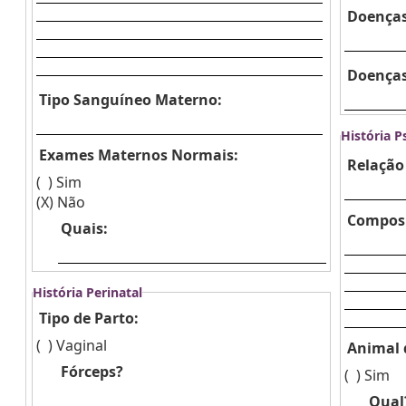
Doenças
Doenças
Tipo Sanguíneo Materno:
História P
Exames Maternos Normais:
Relação 
( )
Sim
(X)
Não
Composi
Quais:
História Perinatal
Tipo de Parto:
( )
Vaginal
Animal 
Fórceps?
( )
Sim
Qual