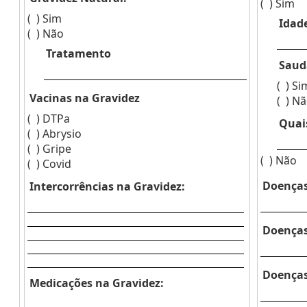
( )
Sim
( )
Sim
Idad
( )
Não
Tratamento
Saud
( )
Si
Vacinas na Gravidez
( )
Nã
( )
DTPa
Quai
( )
Abrysio
( )
Gripe
( )
Não
( )
Covid
Doenças
Intercorrências na Gravidez:
Doenças
Doenças
Medicações na Gravidez: