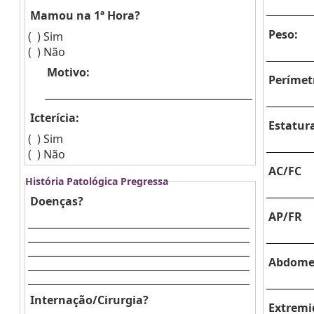
Mamou na 1ª Hora?
Peso:
( )
Sim
( )
Não
Motivo:
Perímetr
Icterícia:
Estatur
( )
Sim
( )
Não
AC/FC
História Patológica Pregressa
Doenças?
AP/FR
Abdom
Internação/Cirurgia?
Extremi