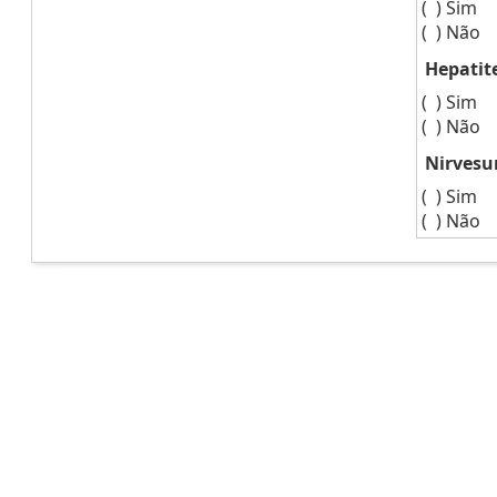
( )
Sim
( )
Não
Hepatit
( )
Sim
( )
Não
Nirves
( )
Sim
( )
Não