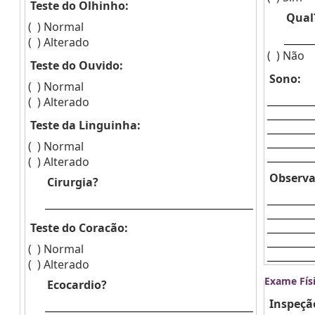
Teste do Olhinho:
Qual
( )
Normal
( )
Alterado
( )
Não
Teste do Ouvido:
Sono:
( )
Normal
( )
Alterado
Teste da Linguinha:
( )
Normal
( )
Alterado
Observa
Cirurgia?
Teste do Coracão:
( )
Normal
( )
Alterado
Exame Fís
Ecocardio?
Inspeçã