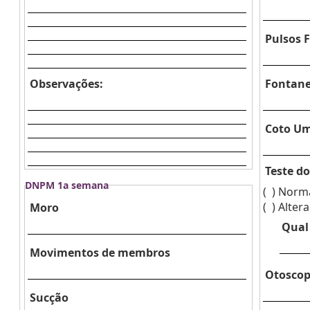
Pulsos 
Observações:
Fontane
Coto Um
Teste d
DNPM 1a semana
( )
Norma
( )
Alter
Moro
Qual
Movimentos de membros
Otoscop
Sucção