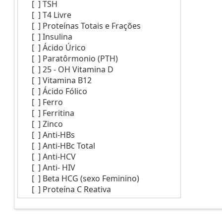
[ ]
TSH
[ ]
T4 Livre
[ ]
Proteínas Totais e Frações
[ ]
Insulina
[ ]
Ácido Úrico
[ ]
Paratôrmonio (PTH)
[ ]
25 - OH Vitamina D
[ ]
Vitamina B12
[ ]
Ácido Fólico
[ ]
Ferro
[ ]
Ferritina
[ ]
Zinco
[ ]
Anti-HBs
[ ]
Anti-HBc Total
[ ]
Anti-HCV
[ ]
Anti- HIV
[ ]
Beta HCG (sexo Feminino)
[ ]
Proteína C Reativa