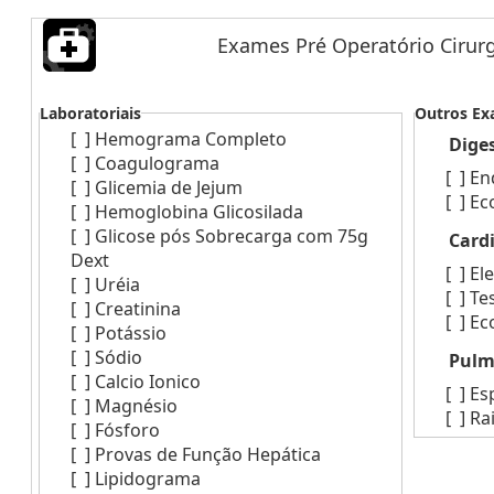
Exames Pré Operatório Cirurg
Laboratoriais
Outros E
[ ]
Hemograma Completo
Dige
[ ]
Coagulograma
[ ]
En
[ ]
Glicemia de Jejum
[ ]
Ec
[ ]
Hemoglobina Glicosilada
[ ]
Glicose pós Sobrecarga com 75g
Card
Dext
[ ]
El
[ ]
Uréia
[ ]
Te
[ ]
Creatinina
[ ]
Ec
[ ]
Potássio
[ ]
Sódio
Pulm
[ ]
Calcio Ionico
[ ]
Es
[ ]
Magnésio
[ ]
Rai
[ ]
Fósforo
[ ]
Provas de Função Hepática
[ ]
Lipidograma