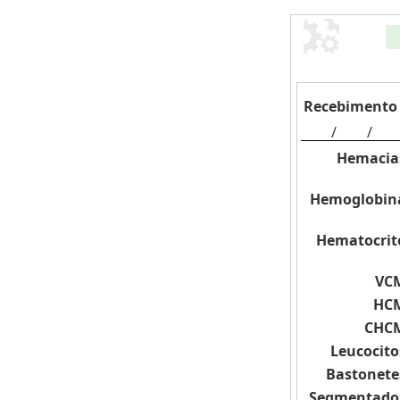
Recebimento 
/
/
Hemacia
Hemoglobin
Hematocrit
VC
HC
CHC
Leucocito
Bastonete
Segmentado