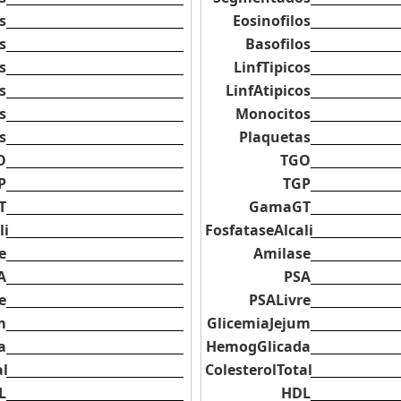
s
Eosinofilos
s
Basofilos
s
LinfTipicos
s
LinfAtipicos
s
Monocitos
s
Plaquetas
O
TGO
P
TGP
T
GamaGT
li
FosfataseAlcali
e
Amilase
A
PSA
e
PSALivre
m
GlicemiaJejum
a
HemogGlicada
al
ColesterolTotal
L
HDL