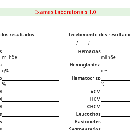
Exames Laboratoriais 1.0
dos resultados
Recebimento dos resultad
/
/
s
Hemacias
milhõe
milhõe
a
Hemoglobina
g%
g%
o
Hematocrito
%
%
M
VCM
M
HCM
M
CHCM
s
Leucocitos
s
Bastonetes
s
Segmentados