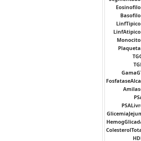
Eosinofilo
Basofilo
LinfTipico
LinfAtipico
Monocito
Plaqueta
TG
TG
GamaG
FosfataseAlca
Amilas
PS
PSALivr
GlicemiaJeju
HemogGlicad
ColesterolTot
HD