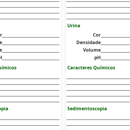
Urina
r
Cor
e
Densidade
e
Volume
H
pH
uímicos
Caracteres Químicos
opia
Sedimentoscopia