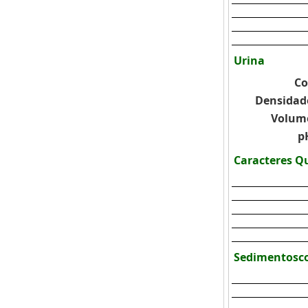
Urina
Co
Densidad
Volum
p
Caracteres Q
Sedimentosc