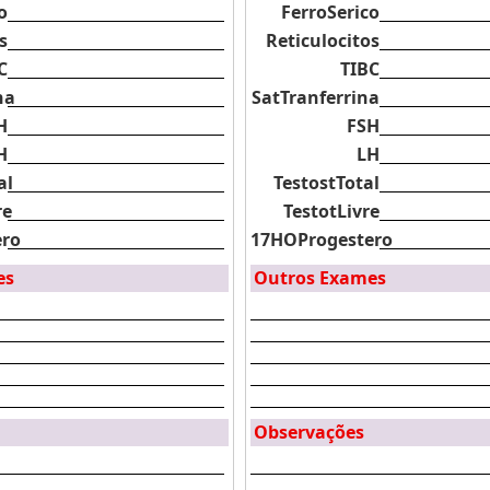
o
FerroSerico
s
Reticulocitos
C
TIBC
na
SatTranferrina
H
FSH
H
LH
al
TestostTotal
re
TestotLivre
ero
17HOProgestero
es
Outros Exames
Observações