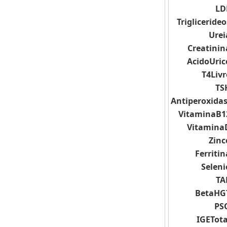
LD
Triglicerideo
Urei
Creatinin
AcidoUric
T4Livr
TS
Antiperoxida
VitaminaB1
Vitamina
Zinc
Ferritin
Seleni
TA
BetaHG
PS
IGETota