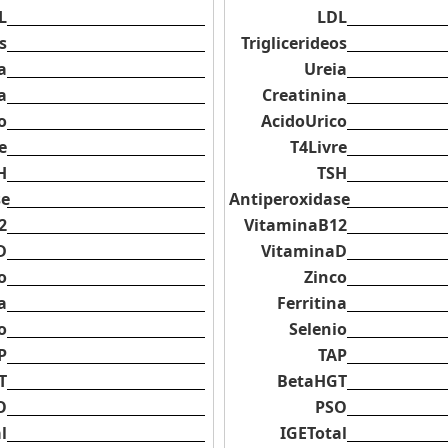
L
LDL
s
Triglicerideos
a
Ureia
a
Creatinina
o
AcidoUrico
e
T4Livre
H
TSH
se
Antiperoxidase
2
VitaminaB12
D
VitaminaD
o
Zinco
a
Ferritina
o
Selenio
P
TAP
T
BetaHGT
O
PSO
l
IGETotal