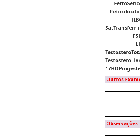
FerroSeric
Reticulocito
TIB
SatTransferri
FS
L
TestosteroTot
TestosteroLiv
17HOProgest
Outros Exam
Observações