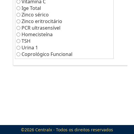
Vitamina C
Ige Total
Zinco sérico
Zinco eritrocitário
PCR ultrasensível
Homecisteína
TSH
Urina 1
Coprológico Funcional
©2026
Centralx
- Todos os direitos reservados