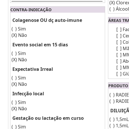
(X)
Clorex
( )
Álcoo
CONTRA-INDICAÇÃO
Colagenose OU dç auto-imune
ÁREAS TR
( )
Sim
[ ]
Fa
(X)
Não
[ ]
Ce
[ ]
Co
Evento social em 15 dias
[ ]
Mã
( )
Sim
[ ]
M
(X)
Não
[ ]
Ab
[ ]
MM
Expectativa Irreal
[ ]
Gl
( )
Sim
(X)
Não
PRODUTO 
Infecção local
( )
RADIE
( )
RADIE
( )
Sim
(X)
Não
DILUIÇ
Gestação ou lactação em curso
( )
1,5mL
( )
1,5mL
( )
Sim