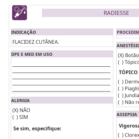
RADIESSE
INDICAÇÃO
PROCEDI
FLACIDEZ CUTÂNEA.
ANESTÉSI
DPE E MED EM USO
(X)
Botão
( )
Tópic
TÓPICO
( )
Derm
( )
Piagli
( )
Jundia
ALERGIA
( )
Não r
(X)
NÃO
ASSEPSIA
( )
SIM
Vigoros
Se sim, especifique:
( )
Clore