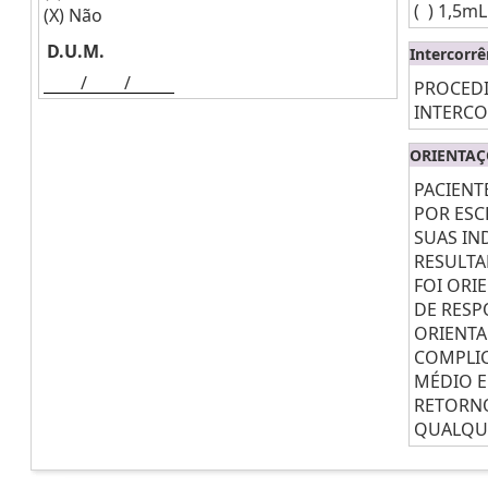
( )
1,5mL
(X)
Não
D.U.M.
Intercorrê
/
/
PROCED
INTERCO
ORIENTAÇ
PACIENT
POR ESC
SUAS IN
RESULTA
FOI ORI
DE RESP
ORIENTA
COMPLIC
MÉDIO E
RETORNO
QUALQUE