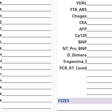
a
VDRL
a
FTA_ABS
o
Chagas
2
CEA
D
AFP
e
Ca125
L
BNP
a
NT_Pro_BNP
H
D_Dimero
H
Troponina_I
H
PCR_RT_Covid
h
h
a
a
a
FEZES