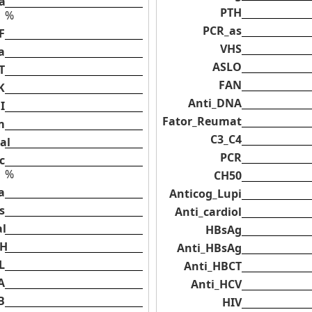
na
PTH
%
PCR_as
F
VHS
a
ASLO
T
FAN
K
Anti_DNA
I
Fator_Reumat
m
C3_C4
al
PCR
c
%
CH50
a
Anticog_Lupi
s
Anti_cardiol
al
HBsAg
oH
Anti_HBsAg
L
Anti_HBCT
A
Anti_HCV
B
HIV