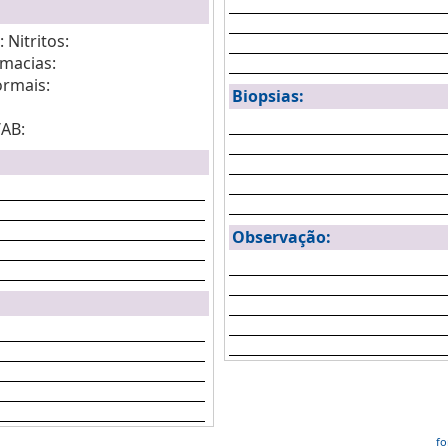
 Nitritos:
emacias:
rmais:
Biopsias:
AB:
Observação:
fo