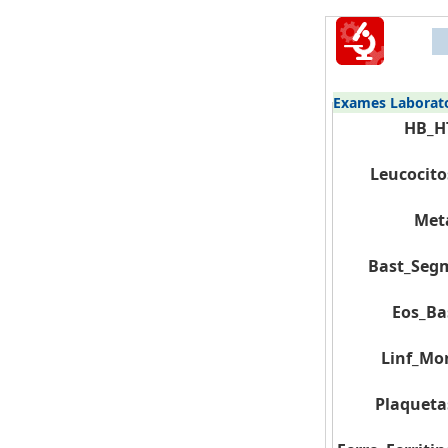
Exames Laborato
HB_H
Leucocito
Met
Bast_Seg
Eos_Ba
Linf_Mo
Plaqueta