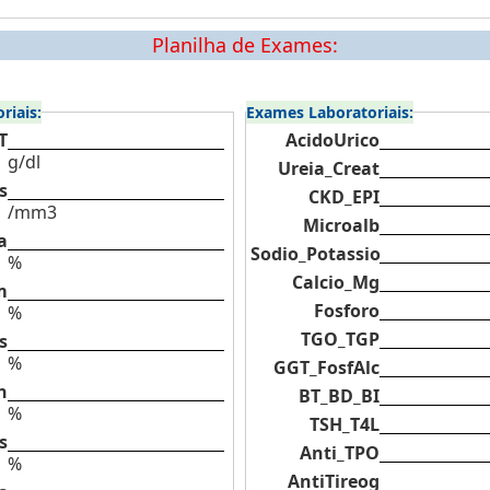
Planilha de Exames:
riais:
Exames Laboratoriais:
T
AcidoUrico
g/dl
Ureia_Creat
s
CKD_EPI
/mm3
Microalb
a
Sodio_Potassio
%
Calcio_Mg
m
Fosforo
%
TGO_TGP
s
%
GGT_FosfAlc
n
BT_BD_BI
%
TSH_T4L
s
Anti_TPO
%
AntiTireog