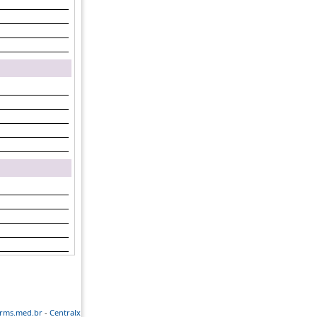
rms.med.br
-
Centralx