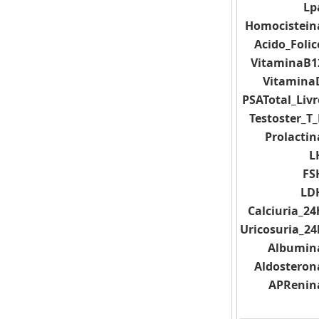
Lp
Homocistein
Acido_Folic
VitaminaB1
Vitamina
PSATotal_Livr
Testoster_T_
Prolactin
L
FS
LD
Calciuria_24
Uricosuria_24
Albumin
Aldosteron
APRenin