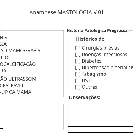
Anamnese MASTOLOGIA V.01
:
História Patológica Pregressa:
ING
Histórico de:
GIA
[ ]
Cirurgias prévias
ÇÃO MAMOGRAFIA
[ ]
Doenças infecciosas
ULO
[ ]
Diabetes
OCALCIFICAÇÃO
[ ]
Hipertensão arterial s
ORA
[ ]
Tabagismo
ÇÃO ULTRASSOM
[ ]
DSTs
 PALPÁVEL
[ ]
Outras
-UP CA MAMA
Observações: