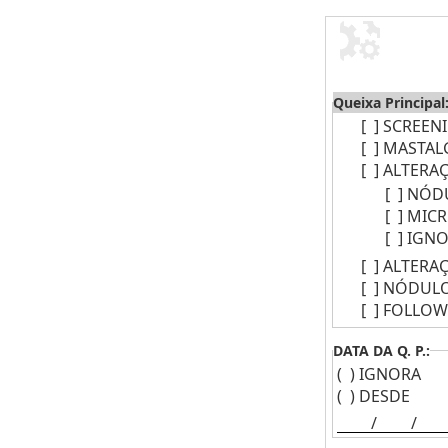
Queixa Principal
[ ]
SCREEN
[ ]
MASTAL
[ ]
ALTERA
[ ]
NÓD
[ ]
MICR
[ ]
IGN
[ ]
ALTERA
[ ]
NÓDULO
[ ]
FOLLOW
DATA DA Q. P.:
( )
IGNORA
( )
DESDE
/
/