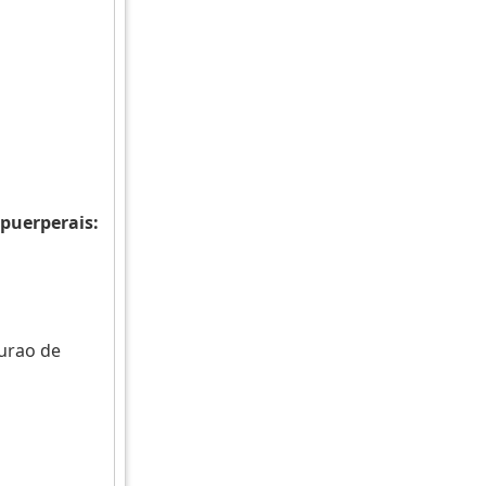
puerperais:
urao de