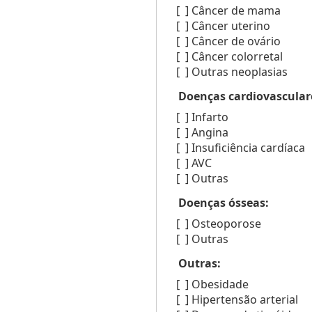
[ ]
Câncer de mama
[ ]
Câncer uterino
[ ]
Câncer de ovário
[ ]
Câncer colorretal
[ ]
Outras neoplasias
Doenças cardiovascular
[ ]
Infarto
[ ]
Angina
[ ]
Insuficiência cardíaca
[ ]
AVC
[ ]
Outras
Doenças ósseas:
[ ]
Osteoporose
[ ]
Outras
Outras:
[ ]
Obesidade
[ ]
Hipertensão arterial