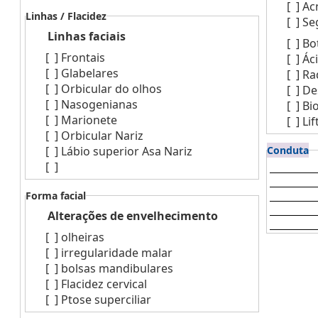
[ ]
Ac
Linhas / Flacidez
[ ]
Se
Linhas faciais
[ ]
Bo
[ ]
Frontais
[ ]
Ác
[ ]
Glabelares
[ ]
Ra
[ ]
Orbicular do olhos
[ ]
De
[ ]
Nasogenianas
[ ]
Bio
[ ]
Marionete
[ ]
Lif
[ ]
Orbicular Nariz
[ ]
Lábio superior Asa Nariz
Conduta
[ ]
Forma facial
Alterações de envelhecimento
[ ]
olheiras
[ ]
irregularidade malar
[ ]
bolsas mandibulares
[ ]
Flacidez cervical
[ ]
Ptose superciliar