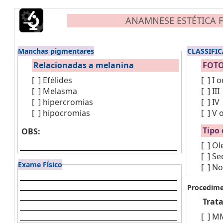
ANAMNESE ESTÉTICA F
Manchas pigmentares
CLASSIFI
Relacionadas a melanina
FOTO
[ ]
Efélides
[ ]
I o
[ ]
Melasma
[ ]
III
[ ]
hipercromias
[ ]
IV
[ ]
hipocromias
[ ]
V 
Tipo 
OBS:
[ ]
Ol
[ ]
Se
Exame Físico
[ ]
No
Procedim
Trat
[ ]
MM