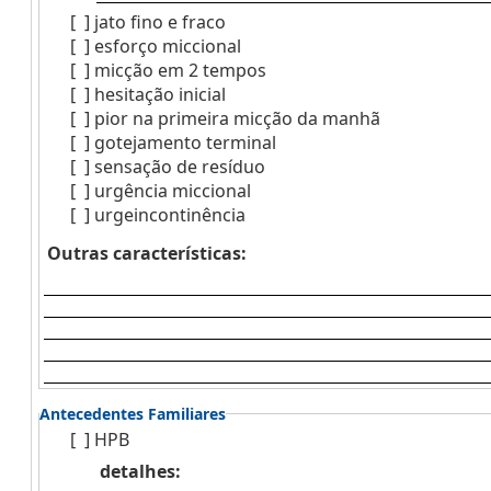
[ ]
jato fino e fraco
[ ]
esforço miccional
[ ]
micção em 2 tempos
[ ]
hesitação inicial
[ ]
pior na primeira micção da manhã
[ ]
gotejamento terminal
[ ]
sensação de resíduo
[ ]
urgência miccional
[ ]
urgeincontinência
Outras características:
Antecedentes Familiares
[ ]
HPB
detalhes: