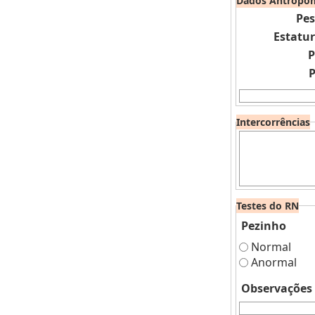
Dados Antropom
Pe
Estatu
P
P
Intercorrências
Testes do RN
Pezinho
Normal
Anormal
Observações