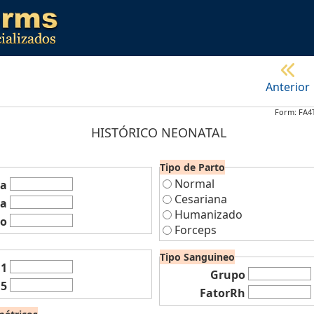
Anterior
Form: FA4
HISTÓRICO NEONATAL
Tipo de Parto
Normal
ta
Cesariana
ra
Humanizado
to
Forceps
Tipo Sanguineo
1
Grupo
5
FatorRh