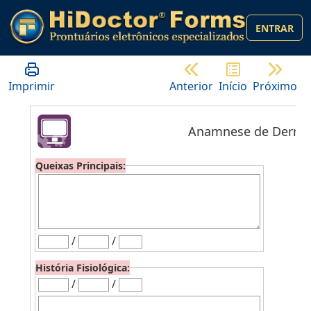
ENTRAR
Imprimir
Anterior
Início
Próximo
Anamnese de Derma
Queixas Principais:
/
/
História Fisiológica:
/
/