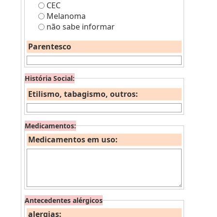
CEC
Melanoma
não sabe informar
Parentesco
História Social:
Etilismo, tabagismo, outros:
Medicamentos:
Medicamentos em uso:
Antecedentes alérgicos
alergias: