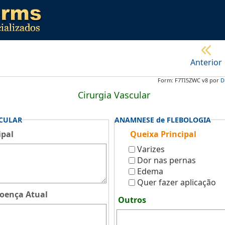
Anterior
Form: F7TI5ZWC v8 por
D
Cirurgia Vascular
CULAR
ANAMNESE de FLEBOLOGIA
ipal
Queixa Principal
Varizes
Dor nas pernas
Edema
Quer fazer aplicação
Doença Atual
Outros