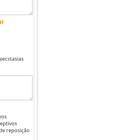
al
iecstasias
vos
eptivos
de reposição