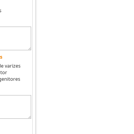
s
s
de varizes
tor
genitores