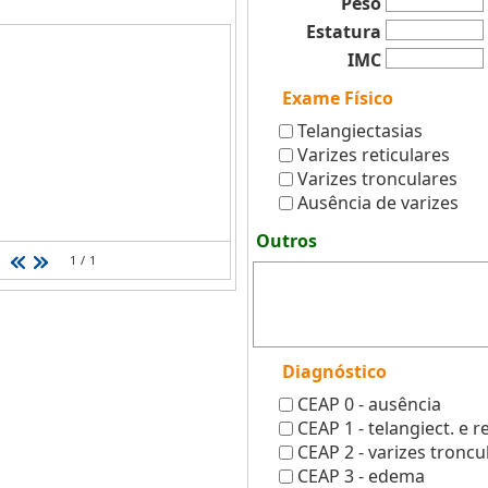
Peso
Estatura
IMC
Exame Físico
Telangiectasias
Varizes reticulares
Varizes tronculares
Ausência de varizes
Outros
1
/
1
Diagnóstico
CEAP 0 - ausência
CEAP 1 - telangiect. e r
CEAP 2 - varizes troncu
CEAP 3 - edema