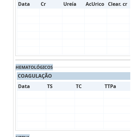
Data
Cr
Ureía
AcUrico
Clear. cr
Mi
HEMATOLÓGICOS
COAGULAÇÃO
Data
TS
TC
TTPa
T