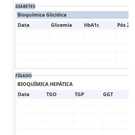
DIABETES
Bioquímica Glicídica
Data
Glicemia
HbA1c
Pós 2h 
FÍGADO
BIOQUÍMICA HEPÁTICA
Data
TGO
TGP
GGT
B