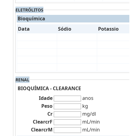
ELETRÓLITOS
Bioquímica
Data
Sódio
Potassio
RENAL
BIOQUÍMICA - CLEARANCE
Idade
anos
Peso
kg
Cr
mg/dl
ClearcrF
mL/min
ClearcrM
mL/min