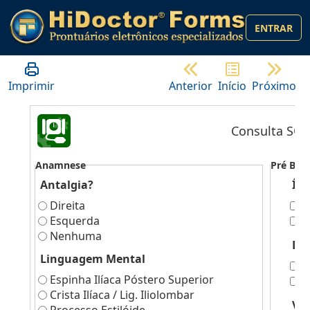
ENTRAR
Imprimir
Anterior
Início
Próximo
Consulta SOT
Anamnese
Pré Blo
Antalgia?
Íli
Direita
D
Esquerda
E
Nenhuma
Di
Linguagem Mental
D
Espinha Ilíaca Póstero Superior
E
Crista Ilíaca / Lig. Iliolombar
Vis