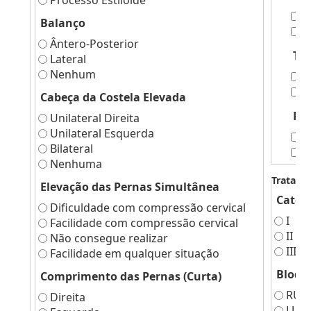
Processo Estilóide
H
Balanço
F
Ântero-Posterior
Tra
Lateral
Nenhum
D
E
Cabeça da Costela Elevada
Pto
Unilateral Direita
Unilateral Esquerda
D
Bilateral
E
Nenhuma
Tratame
Elevação das Pernas Simultânea
Categ
Dificuldade com compressão cervical
I
Facilidade com compressão cervical
II
Não consegue realizar
III
Facilidade em qualquer situação
Bloqu
Comprimento das Pernas (Curta)
RUM
Direita
LUM