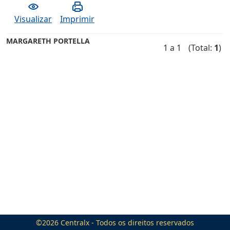
Visualizar
Imprimir
MARGARETH PORTELLA
1 a 1
(Total:
1
)
©2026
Centralx
- Todos os direitos reservados