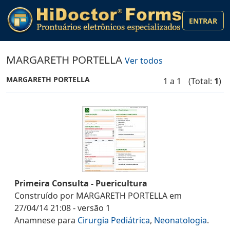
ENTRAR
MARGARETH PORTELLA
Ver todos
MARGARETH PORTELLA
1 a 1
(Total:
1
)
Primeira Consulta - Puericultura
Construído por
MARGARETH PORTELLA
em
27/04/14 21:08
- versão
1
Anamnese
para
Cirurgia Pediátrica
,
Neonatologia
.