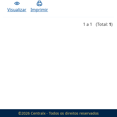
Visualizar
Imprimir
1 a 1
(Total:
1
)
©2026
Centralx
- Todos os direitos reservados