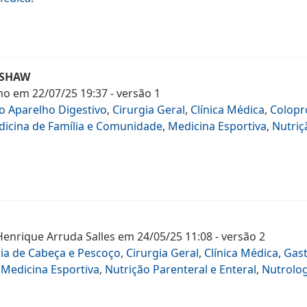
DSHAW
mo
em
22/07/25 19:37
- versão
1
do Aparelho Digestivo
,
Cirurgia Geral
,
Clínica Médica
,
Colopr
icina de Família e Comunidade
,
Medicina Esportiva
,
Nutriç
Henrique Arruda Salles
em
24/05/25 11:08
- versão
2
gia de Cabeça e Pescoço
,
Cirurgia Geral
,
Clínica Médica
,
Gast
,
Medicina Esportiva
,
Nutrição Parenteral e Enteral
,
Nutrolog