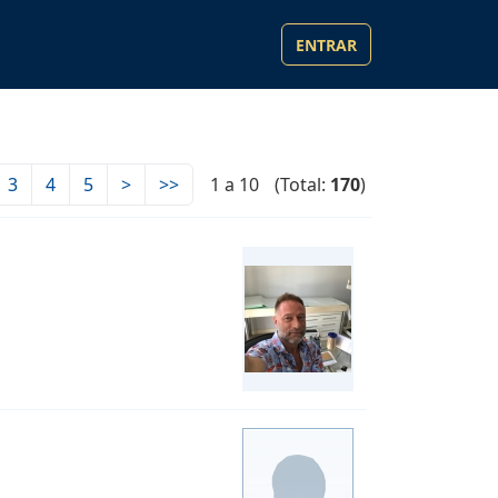
ENTRAR
3
4
5
>
>>
1 a 10
(Total:
170
)