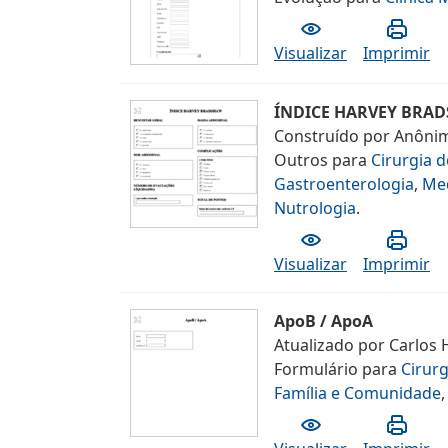
Visualizar
Imprimir
ÍNDICE HARVEY BRA
Construído por
Anôni
Outros
para
Cirurgia 
Gastroenterologia
,
Med
Nutrologia
.
Visualizar
Imprimir
ApoB / ApoA
Atualizado por
Carlos 
Formulário
para
Cirur
Família e Comunidade