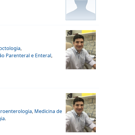
octologia
,
ão Parenteral e Enteral
,
roenterologia
,
Medicina de
ia
.