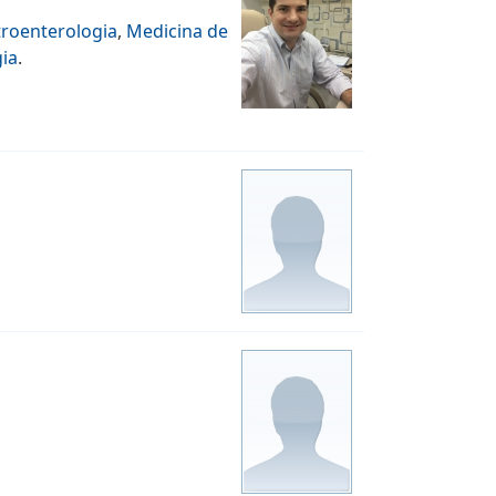
roenterologia
,
Medicina de
ia
.