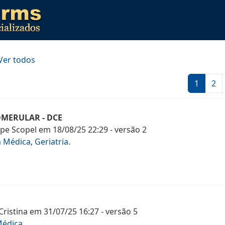
Ver todos
1
2
MERULAR - DCE
ipe Scopel
em
18/08/25 22:29
- versão
2
a Médica
,
Geriatria
.
Cristina
em
31/07/25 16:27
- versão
5
Médica
.