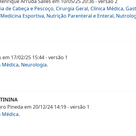
Henrique Arruda Salles
em
10/05/25 20:36
- versão
2
gia de Cabeça e Pescoço
,
Cirurgia Geral
,
Clínica Médica
,
Gast
,
Medicina Esportiva
,
Nutrição Parenteral e Enteral
,
Nutrolog
s
em
17/02/25 15:44
- versão
1
a Médica
,
Neurologia
.
TININA
uro Pineda
em
20/12/24 14:19
- versão
1
a Médica
.