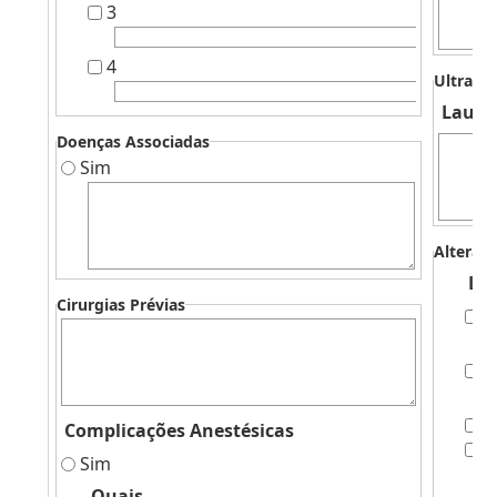
3
4
Ultrass
Laudo
Doenças Associadas
Sim
Alteraç
Lab
Cirurgias Prévias
H
B
T
Complicações Anestésicas
G
Sim
Quais