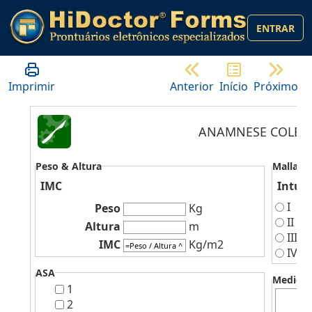
ENTRAR
Imprimir
Anterior
Início
Próximo
ANAMNESE COLELI
Peso & Altura
Mallamp
IMC
Intub
I
Peso
Kg
II
Altura
m
III
IMC
Kg/m2
IV
ASA
Medicaç
1
2