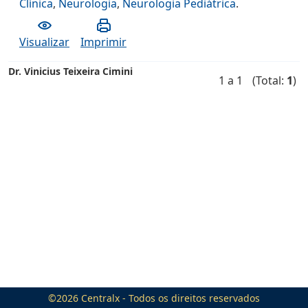
Clínica
,
Neurologia
,
Neurologia Pediátrica
.
Visualizar
Imprimir
Dr. Vinicius Teixeira Cimini
1 a 1
(Total:
1
)
©2026
Centralx
- Todos os direitos reservados