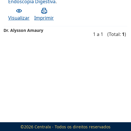
Endoscopia Digestiva
.
Visualizar
Imprimir
Dr. Alysson Amaury
1 a 1
(Total:
1
)
©2026
Centralx
- Todos os direitos reservados