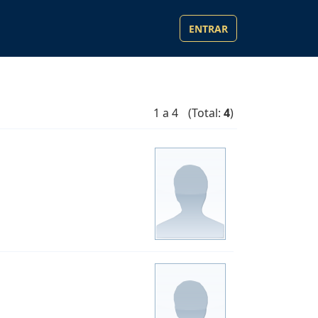
ENTRAR
1 a 4
(Total:
4
)