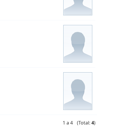
1 a 4
(Total:
4
)