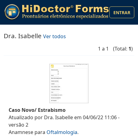
ENTRAR
Dra. Isabelle
Ver todos
1 a 1
(Total:
1
)
Caso Novo/ Estrabismo
Atualizado por
Dra. Isabelle
em
04/06/22 11:06
-
versão
2
Anamnese
para
Oftalmologia
.