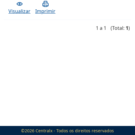
Visualizar
Imprimir
1 a 1
(Total:
1
)
©2026
Centralx
- Todos os direitos reservados