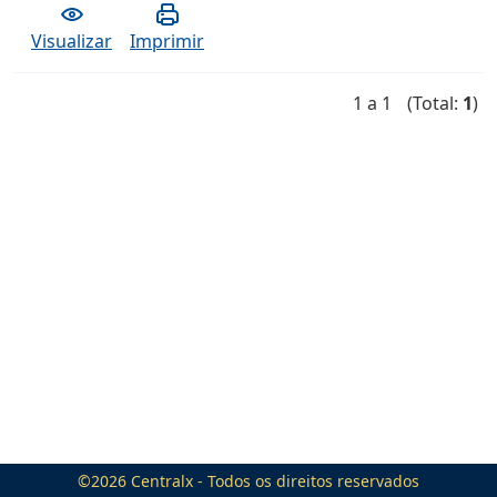
Visualizar
Imprimir
1 a 1
(Total:
1
)
©2026
Centralx
- Todos os direitos reservados