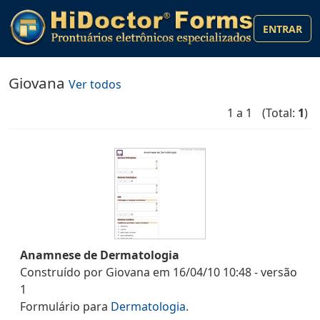
ENTRAR
Giovana
Ver todos
1 a 1
(Total:
1
)
Anamnese de Dermatologia
Construído por
Giovana
em
16/04/10 10:48
- versão
1
Formulário
para
Dermatologia
.