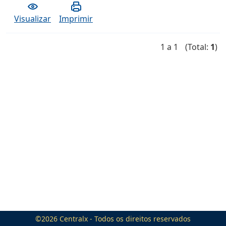
Visualizar
Imprimir
1 a 1
(Total:
1
)
©2026
Centralx
- Todos os direitos reservados