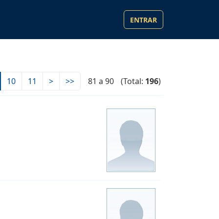
ENTRAR
10
11
>
>>
81 a 90
(Total:
196
)