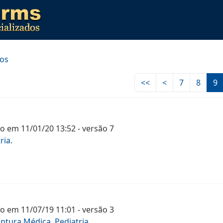
dos
<<
<
7
8
9
mo
em
11/01/20 13:52
- versão
7
ria
.
mo
em
11/07/19 11:01
- versão
3
ntura Médica
,
Pediatria
.