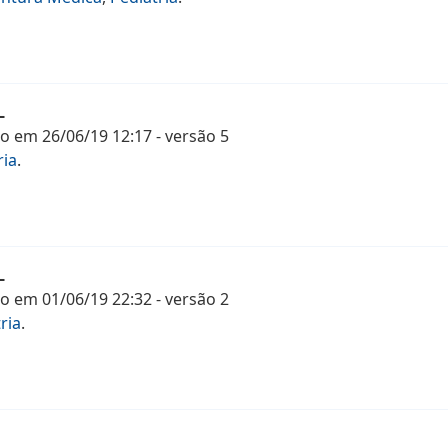
L
mo
em
26/06/19 12:17
- versão
5
ria
.
L
mo
em
01/06/19 22:32
- versão
2
ria
.