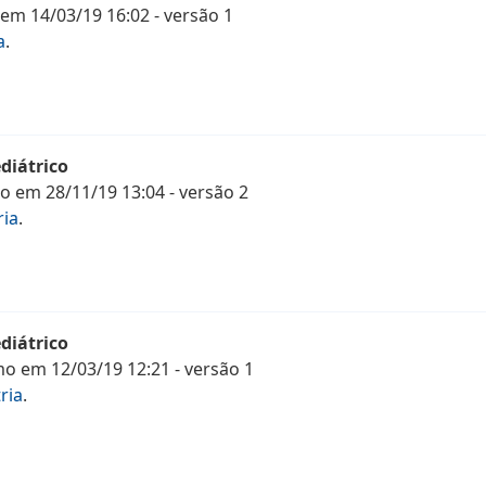
em
14/03/19 16:02
- versão
1
a
.
diátrico
mo
em
28/11/19 13:04
- versão
2
ria
.
diátrico
mo
em
12/03/19 12:21
- versão
1
ria
.