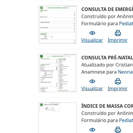
CONSULTA DE EMERGÊ
Construído por
Anôni
Formulário
para
Pediat
Visualizar
Imprimir
CONSULTA PRÉ-NATA
Atualizado por
Cristia
Anamnese
para
Neona
Visualizar
Imprimir
ÍNDICE DE MASSA CO
Construído por
Anôni
Formulário
para
Pediat