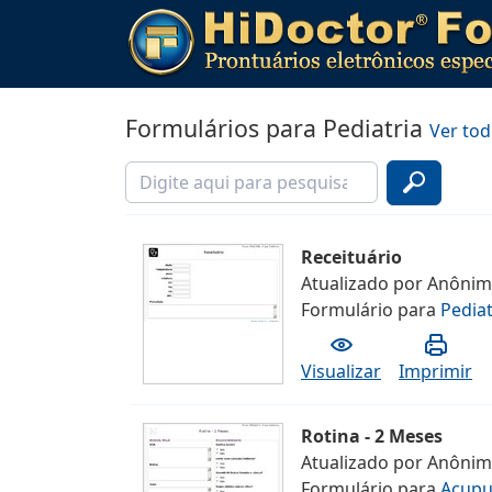
Formulários para Pediatria
Ver to
Receituário
Atualizado por
Anôni
Formulário
para
Pediat
Visualizar
Imprimir
Rotina - 2 Meses
Atualizado por
Anôni
Formulário
para
Acupu