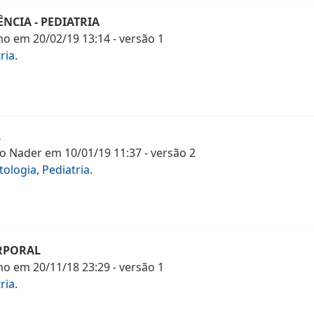
NCIA - PEDIATRIA
mo
em
20/02/19 13:14
- versão
1
ria
.
L
no Nader
em
10/01/19 11:37
- versão
2
tologia
,
Pediatria
.
RPORAL
mo
em
20/11/18 23:29
- versão
1
ria
.