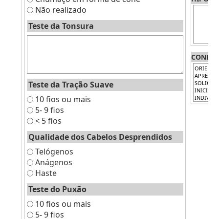
Não realizado
Teste da Tonsura
CONDU
Teste da Tração Suave
10 fios ou mais
5- 9 fios
< 5 fios
Qualidade dos Cabelos Desprendidos
Telógenos
Anágenos
Haste
Teste do Puxão
10 fios ou mais
5- 9 fios