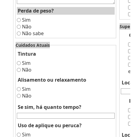
P
P
Perda de peso?
A
Sim
Não
Superfí
Não sabe
Co
D
Cuidados Atuais
D
Tintura
D
Sim
D
Não
eri
Alisamento ou relaxamento
Local:
Sim
Não
Per
Se sim, há quanto tempo?
D
D
D
Uso de aplique ou peruca?
Sim
Local: