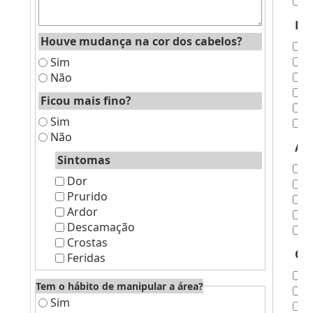
S
Est
Houve mudança na cor dos cabelos?
M
H
Sim
C
Não
P
Ficou mais fino?
P
Sim
H
Não
As
Sintomas
T
Dor
T
Prurido
P
Ardor
C
Descamação
A
Crostas
Ond
Feridas
P
Tem o hábito de manipular a área?
P
Sim
P