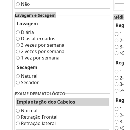
Não
Lavagem e Secagem
Média de
Lavagem
Região
Diária
1
Dias alternados
2-3
3 vezes por semana
3-5
2 vezes por semana
>5
1 vez por semana
Regiã
Secagem
1
Natural
2-3
Secador
3-5
>5
EXAME DERMATOLÓGICO
Região
Implantação dos Cabelos
1
Normal
2-3
Retração Frontal
3-5
Retração lateral
>5