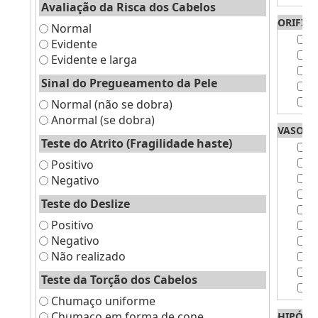
Avaliação da Risca dos Cabelos
ORIFÍCI
Normal
P
Evidente
P
Evidente e larga
P
Sinal do Pregueamento da Pele
P
S
Normal (não se dobra)
Anormal (se dobra)
VASOS 
Teste do Atrito (Fragilidade haste)
V
V
Positivo
V
Negativo
V
Teste do Deslize
V
Positivo
V
Negativo
V
Não realizado
V
V
Teste da Torção dos Cabelos
S
Chumaço uniforme
Chumaço em forma de cone
HIPÓTE