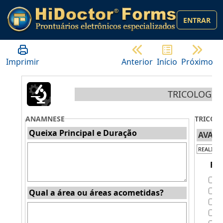
ENTRAR
Imprimir
Anterior
Início
Próximo
TRICOLOGIA
ANAMNESE
TRICOS
Queixa Principal e Duração
AVALI
Fra
T
T
Qual a área ou áreas acometidas?
F
P