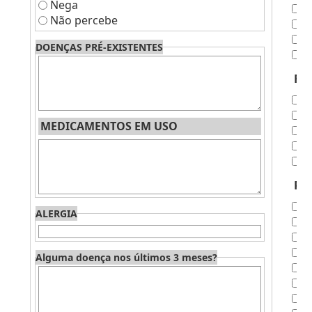
Nega
P
Não percebe
P
P
DOENÇAS PRÉ-EXISTENTES
A
Fai
M
M
MEDICAMENTOS EM USO
P
M
A
Pel
R
ALERGIA
V
P
L
Alguma doença nos últimos 3 meses?
P
B
P