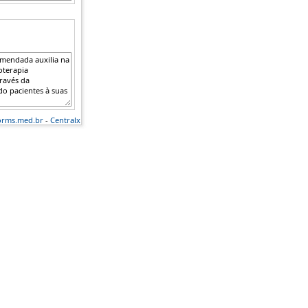
orms.med.br
-
Centralx