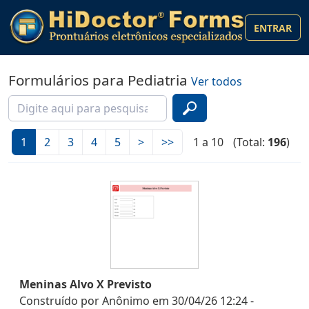
ENTRAR
Formulários para Pediatria
Ver todos
1
2
3
4
5
>
>>
1 a 10
(Total:
196
)
Meninas Alvo X Previsto
Construído por
Anônimo
em
30/04/26 12:24
-