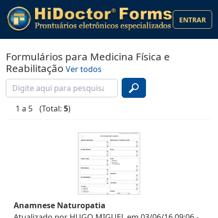
ENTRAR
Formulários para Medicina Física e
Reabilitação
Ver todos
1 a 5
(Total:
5
)
Anamnese Naturopatia
Atualizado por
HUGO MIGUEL
em
03/06/16 09:06
-