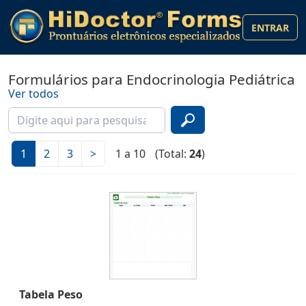
ENTRAR
Formulários para Endocrinologia Pediátrica
Ver todos
1
2
3
>
1 a 10
(Total:
24
)
Tabela Peso