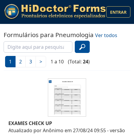
ENTRAR
Formulários para Pneumologia
Ver todos
1
2
3
>
1 a 10
(Total:
24
)
EXAMES CHECK UP
Atualizado por
Anônimo
em
27/08/24 09:55
- versão