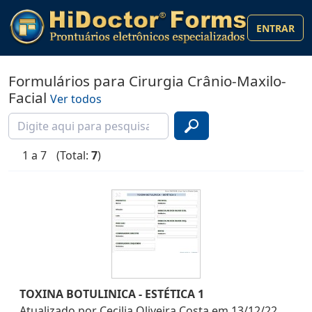
ENTRAR
Formulários para Cirurgia Crânio-Maxilo-
Facial
Ver todos
1 a 7
(Total:
7
)
TOXINA BOTULINICA - ESTÉTICA 1
Atualizado por
Cecilia Oliveira Costa
em
13/12/22