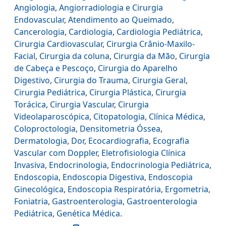
Angiologia
,
Angiorradiologia e Cirurgia
Endovascular
,
Atendimento ao Queimado
,
Cancerologia
,
Cardiologia
,
Cardiologia Pediátrica
,
Cirurgia Cardiovascular
,
Cirurgia Crânio-Maxilo-
Facial
,
Cirurgia da coluna
,
Cirurgia da Mão
,
Cirurgia
de Cabeça e Pescoço
,
Cirurgia do Aparelho
Digestivo
,
Cirurgia do Trauma
,
Cirurgia Geral
,
Cirurgia Pediátrica
,
Cirurgia Plástica
,
Cirurgia
Torácica
,
Cirurgia Vascular
,
Cirurgia
Videolaparoscópica
,
Citopatologia
,
Clínica Médica
,
Coloproctologia
,
Densitometria Óssea
,
Dermatologia
,
Dor
,
Ecocardiografia
,
Ecografia
Vascular com Doppler
,
Eletrofisiologia Clínica
Invasiva
,
Endocrinologia
,
Endocrinologia Pediátrica
,
Endoscopia
,
Endoscopia Digestiva
,
Endoscopia
Ginecológica
,
Endoscopia Respiratória
,
Ergometria
,
Foniatria
,
Gastroenterologia
,
Gastroenterologia
Pediátrica
,
Genética Médica
.