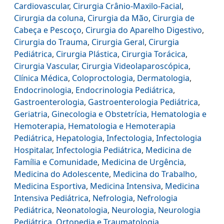
Cardiovascular
,
Cirurgia Crânio-Maxilo-Facial
,
Cirurgia da coluna
,
Cirurgia da Mão
,
Cirurgia de
Cabeça e Pescoço
,
Cirurgia do Aparelho Digestivo
,
Cirurgia do Trauma
,
Cirurgia Geral
,
Cirurgia
Pediátrica
,
Cirurgia Plástica
,
Cirurgia Torácica
,
Cirurgia Vascular
,
Cirurgia Videolaparoscópica
,
Clínica Médica
,
Coloproctologia
,
Dermatologia
,
Endocrinologia
,
Endocrinologia Pediátrica
,
Gastroenterologia
,
Gastroenterologia Pediátrica
,
Geriatria
,
Ginecologia e Obstetrícia
,
Hematologia e
Hemoterapia
,
Hematologia e Hemoterapia
Pediátrica
,
Hepatologia
,
Infectologia
,
Infectologia
Hospitalar
,
Infectologia Pediátrica
,
Medicina de
Família e Comunidade
,
Medicina de Urgência
,
Medicina do Adolescente
,
Medicina do Trabalho
,
Medicina Esportiva
,
Medicina Intensiva
,
Medicina
Intensiva Pediátrica
,
Nefrologia
,
Nefrologia
Pediátrica
,
Neonatologia
,
Neurologia
,
Neurologia
Pediátrica
,
Ortopedia e Traumatologia
,